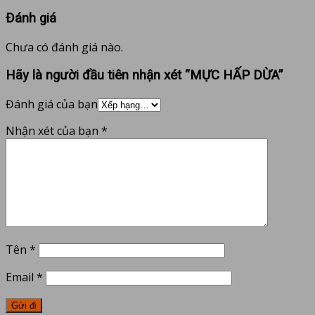
Đánh giá
Chưa có đánh giá nào.
Hãy là người đầu tiên nhận xét “MỰC HẤP DỪA”
Đánh giá của bạn
Nhận xét của bạn
*
Tên
*
Email
*