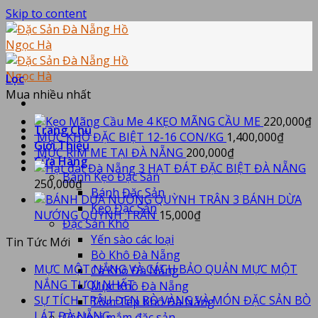
Skip to content
Lọc
Mua nhiều nhất
KẸO MÃNG CẦU ME
220,000
₫
Trang Chủ
MỰC KHÔ ĐẶC BIỆT 12-16 CON/KG
1,400,000
₫
Giới Thiệu
MỰC RIM ME TẠI ĐÀ NẴNG
200,000
₫
Cửa Hàng
HẠT ĐÁT ĐẶC BIỆT ĐÀ NẴNG
Bánh Kẹo Đặc Sản
250,000
₫
Bánh Đặc Sản
BÁNH DỪA
Kẹo Đặc Sản
NƯỚNG QUỲNH TRÂN
15,000
₫
Đặc Sản Khô
Yến sào các loại
Tin Tức Mới
Bò Khô Đà Nẵng
MỰC MỘT NẮNG VÀ CÁCH BẢO QUẢN MỰC MỘT
Cá Khô Đà Nẵng
NẮNG TƯƠI NHẤT
Mực Khô Đà Nẵng
SỰ TÍCH TRÂU ĐEN BÒ VÀNG VÀ MÓN ĐẶC SẢN BÒ
Tôm Tép Khô Đà Nẵng
LÁT ĐÀ NẴNG
Các loại mắm đặc sản