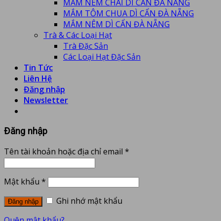
MẮM NÊM CHAI DÌ CẨN ĐÀ NẴNG
MẮM TÔM CHUA DÌ CẨN ĐÀ NẴNG
MẮM NÊM DÌ CẨN ĐÀ NẴNG
Trà & Các Loại Hạt
Trà Đặc Sản
Các Loại Hạt Đặc Sản
Tin Tức
Liên Hệ
Đăng nhập
Newsletter
Đăng nhập
Tên tài khoản hoặc địa chỉ email
*
Mật khẩu
*
Ghi nhớ mật khẩu
Đăng nhập
Quên mật khẩu?