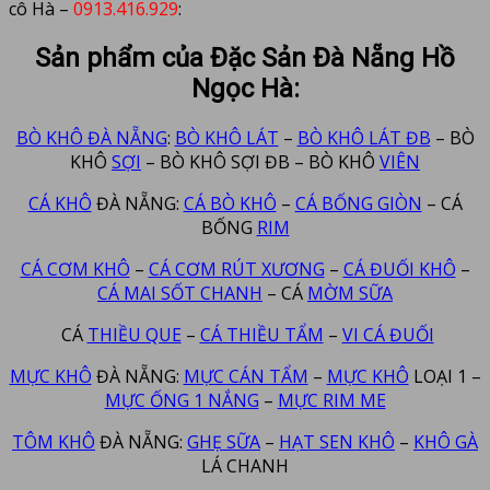
cô Hà –
0913.416.929
:
Sản phẩm của Đặc Sản Đà Nẵng Hồ
Ngọc Hà:
BÒ KHÔ ĐÀ NẴNG
:
BÒ KHÔ LÁT
–
BÒ KHÔ LÁT ĐB
– BÒ
KHÔ
SỢI
– BÒ KHÔ SỢI ĐB – BÒ KHÔ
VIÊN
CÁ KHÔ
ĐÀ NẴNG:
CÁ BÒ KHÔ
–
CÁ BỐNG GIÒN
– CÁ
BỐNG
RIM
CÁ CƠM KHÔ
–
CÁ CƠM RÚT XƯƠNG
–
CÁ ĐUỐI KHÔ
–
CÁ MAI SỐT CHANH
– CÁ
MỜM SỮA
CÁ
THIỀU QUE
–
CÁ THIỀU TẨM
–
VI CÁ ĐUỐI
MỰC KHÔ
ĐÀ NẴNG:
MỰC CÁN TẨM
–
MỰC KHÔ
LOẠI 1 –
MỰC ỐNG 1 NẮNG
–
MỰC RIM ME
TÔM KHÔ
ĐÀ NẴNG:
GHẸ SỮA
–
HẠT SEN KHÔ
–
KHÔ GÀ
LÁ CHANH