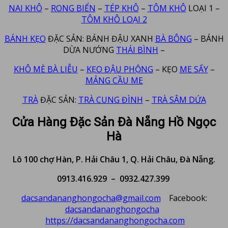
NAI KHÔ
–
RONG BIỂN
–
TÉP KHÔ
–
TÔM KHÔ
LOẠI 1 –
TÔM KHÔ LOẠI 2
BÁNH KẸO
ĐẶC SẢN: BÁNH ĐẬU XANH
BÀ BÔNG
– BÁNH
DỪA NƯỚNG
THÁI BÌNH
–
KHÔ MÈ BÀ LIỄU
–
KẸO ĐẬU PHỘNG
– KẸO
ME SẤY
–
MẢNG CẦU ME
TRÀ
ĐẶC SẢN:
TRÀ CUNG ĐÌNH
–
TRÀ SÂM DỨA
Cửa Hàng Đặc Sản Đà Nẵng Hồ Ngọc
Hà
Lô 100 chợ Hàn, P. Hải Châu 1, Q. Hải Châu, Đà Nẵng.
0913.416.929 – 0932.427.399
dacsandananghongocha@gmail.com
Facebook:
dacsandananghongocha
https://dacsandananghongocha.com