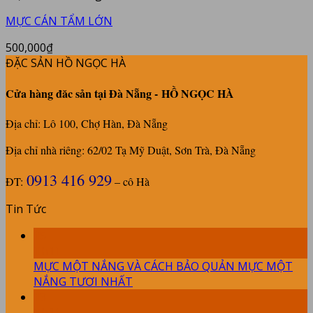
MỰC CÁN TẨM LỚN
500,000
₫
ĐẶC SẢN HỒ NGỌC HÀ
Cửa hàng đăc sản tại Đà Nẵng -
HỒ NGỌC HÀ
Địa chỉ: Lô 100, Chợ Hàn, Đà Nẵng
Địa chỉ nhà riêng: 62/02 Tạ Mỹ Duật, Sơn Trà, Đà Nẵng
0913 416 929
ĐT:
– cô Hà
Tin Tức
15
Th11
MỰC MỘT NẮNG VÀ CÁCH BẢO QUẢN MỰC MỘT
NẮNG TƯƠI NHẤT
13
Th11