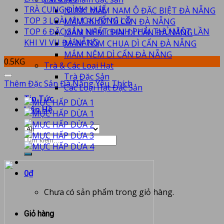
TRÀ CUNG ĐÌNH HUẾ
NƯỚC MẮM NAM Ô ĐẶC BIỆT ĐÀ NẴNG
TOP 3 LOÀI MỰC KHỔNG LỒ
MẮM RUỐC DÌ CẨN ĐÀ NẴNG
TOP 6 ĐẶC SẢN NHẤT ĐỊNH PHẢI THỬ MỘT LẦN
MẮM NÊM CHAI DÌ CẨN ĐÀ NẴNG
KHI VI VU ĐÀ NẴNG
MẮM TÔM CHUA DÌ CẨN ĐÀ NẴNG
MẮM NÊM DÌ CẨN ĐÀ NẴNG
0.5KG
Trà & Các Loại Hạt
Trà Đặc Sản
Thêm Đặc Sản Đà Nẵng Yêu Thích
Các Loại Hạt Đặc Sản
Tin Tức
Liên Hệ
0
₫
Chưa có sản phẩm trong giỏ hàng.
Giỏ hàng