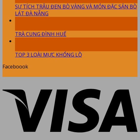
SỰ TÍCH TRÂU ĐEN BÒ VÀNG VÀ MÓN ĐẶC SẢN BÒ
LÁT ĐÀ NẴNG
10
Th11
TRÀ CUNG ĐÌNH HUẾ
09
Th11
TOP 3 LOÀI MỰC KHỔNG LỒ
Faceboook