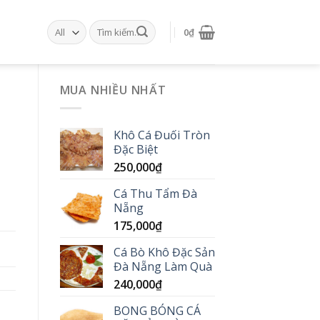
0
₫
MUA NHIỀU NHẤT
Khô Cá Đuối Tròn
Đặc Biệt
250,000
₫
Cá Thu Tẩm Đà
Nẵng
175,000
₫
Cá Bò Khô Đặc Sản
Đà Nẵng Làm Quà
240,000
₫
BONG BÓNG CÁ