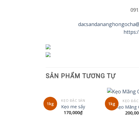
091
dacsandananghongocha@
https
SẢN PHẨM TƯƠNG TỰ
KẸO ĐẶC SẢN
KẸO ĐẶC
1kg
1kg
Thêm
Kẹo me sấy
Kẹo Mãng 
Đặc
170,000
₫
200,00
Sản
Đà
Nẵng
Yêu
Thích