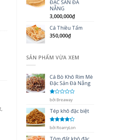
ĐẶC SẢN ĐÀ
NẴNG
3,000,000
₫
Cá Thiều Tẩm
350,000
₫
SẢN PHẨM VỪA XEM
Cá Bò Khô Rim Mè
Đặc Sản Đà Nẵng
Được
bởi Breaway
xếp
t,
hạng
Tép khô đặc biệt
1
5
sao
Được xếp
bởi RoarryLon
hạng
4
5
sao
Tôm đất khô đặc