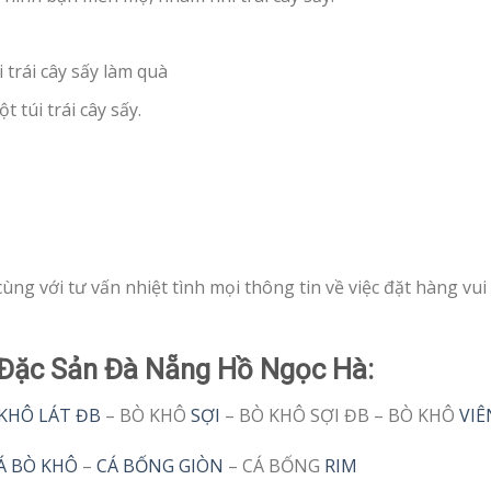
trái cây sấy làm quà
 túi trái cây sấy.
g với tư vấn nhiệt tình mọi thông tin về việc đặt hàng vui
Đặc Sản Đà Nẵng Hồ Ngọc Hà:
KHÔ LÁT ĐB
– BÒ KHÔ
SỢI
– BÒ KHÔ SỢI ĐB – BÒ KHÔ
VIÊ
Á BÒ KHÔ
–
CÁ BỐNG GIÒN
– CÁ BỐNG
RIM