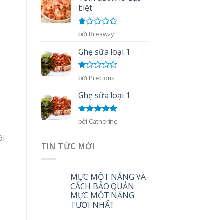
biệt
Được
bởi Breaway
xếp
hạng
Ghẹ sữa loại 1
1
5
sao
Được
bởi Precious
xếp
hạng
Ghẹ sữa loại 1
1
5
sao
Được xếp
bởi Catherine
hạng
5
5
sao
ói
TIN TỨC MỚI
MỰC MỘT NẮNG VÀ
CÁCH BẢO QUẢN
MỰC MỘT NẮNG
TƯƠI NHẤT