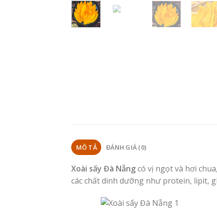
MÔ TẢ
ĐÁNH GIÁ (0)
Xoài sấy Đà Nẵng
có vị ngọt và hơi chua
các chất dinh dưỡng như protein, lipit, gl