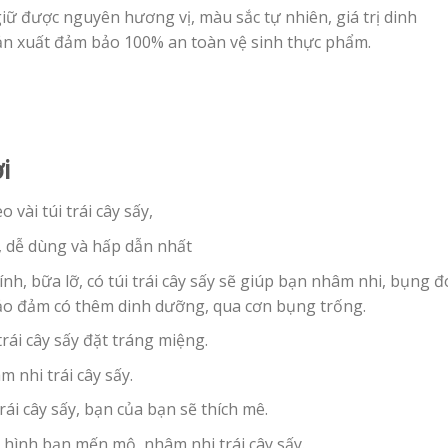
giữ được nguyên hương vị, màu sắc tự nhiên, giá trị dinh
sản xuất đảm bảo 100% an toàn vệ sinh thực phẩm.
i
 vài túi trái cây sấy,
ng, dễ dùng và hấp dẫn nhất
nh, bữa lỡ, có túi trái cây sấy sẽ giúp bạn nhâm nhi, bụng đ
bảo đảm có thêm dinh dưỡng, qua cơn bụng trống.
rái cây sấy đặt tráng miệng.
 nhi trái cây sấy.
ái cây sấy, bạn của bạn sẽ thích mê.
 hình bạn mến mộ, nhâm nhi trái cây sấy.