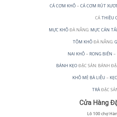
CÁ CƠM KHÔ
–
CÁ CƠM RÚT XƯ
CÁ
THIỀU 
MỰC KHÔ
ĐÀ NẴNG:
MỰC CÁN T
TÔM KHÔ
ĐÀ NẴNG:
G
NAI KHÔ
–
RONG BIỂN
–
BÁNH KẸO
ĐẶC SẢN: BÁNH Đ
KHÔ MÈ BÀ LIỄU
–
KẸ
TRÀ
ĐẶC SẢ
Cửa Hàng Đặ
Lô 100 chợ Hàn