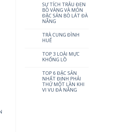
SỰ TÍCH TRÂU ĐEN
BÒ VÀNG VÀ MÓN
ĐẶC SẢN BÒ LÁT ĐÀ
NẴNG
TRÀ CUNG ĐÌNH
HUẾ
TOP 3 LOÀI MỰC
KHỔNG LỒ
TOP 6 ĐẶC SẢN
NHẤT ĐỊNH PHẢI
THỬ MỘT LẦN KHI
VI VU ĐÀ NẴNG
N