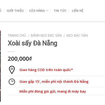
Ủ
GIỚI THIỆU
CỬA HÀNG
TIN TỨC
LIÊN HỆ
TRANG CHỦ
BÁNH KẸO ĐẶC SẢN
KẸO ĐẶC SẢN
/
/
Xoài sấy Đà Nẵng
200,000
₫
Giao hàng COD trên toàn quốc*
Giao gấp 15′, miễn phí nội thành Đà Nẵng
Miễn phí đóng gói gửi, mang đi máy bay