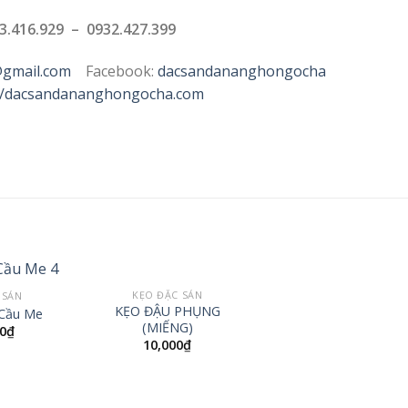
3.416.929 – 0932.427.399
gmail.com
Facebook:
dacsandananghongocha
://dacsandananghongocha.com
KẸO ĐẶC SẢN
 SẢN
Thêm
Thêm
KẸO ĐẬU PHỤNG
Cầu Me
Đặc
Đặc
(MIẾNG)
0
₫
Sản
Sản
10,000
₫
Đà
Đà
Nẵng
Nẵng
Yêu
Yêu
Thích
Thích