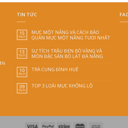
TIN TỨC
FA
MỰC MỘT NẮNG VÀ CÁCH BẢO
15
Th11
QUẢN MỰC MỘT NẮNG TƯƠI NHẤT
SỰ TÍCH TRÂU ĐEN BÒ VÀNG VÀ
13
Th11
MÓN ĐẶC SẢN BÒ LÁT ĐÀ NẴNG
 Đà
TRÀ CUNG ĐÌNH HUẾ
10
Th11
TOP 3 LOÀI MỰC KHỔNG LỒ
09
Th11