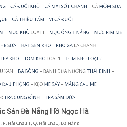
ƠNG
–
CÁ ĐUỐI KHÔ
–
CÁ MAI SỐT CHANH
– CÁ
MỜM SỮA
QUE
–
CÁ THIỀU TẨM
–
VI CÁ ĐUỐI
ẨM
–
MỰC KHÔ
LOẠI 1 –
MỰC ỐNG 1 NẮNG
–
MỰC RIM ME
HẸ SỮA
–
HẠT SEN KHÔ
–
KHÔ GÀ
LÁ CHANH
TÉP KHÔ
–
TÔM KHÔ
LOẠI 1 –
TÔM KHÔ LOẠI 2
ẬU XANH
BÀ BÔNG
– BÁNH DỪA NƯỚNG
THÁI BÌNH
–
O ĐẬU PHỘNG
– KẸO
ME SẤY
–
MẢNG CẦU ME
N:
TRÀ CUNG ĐÌNH
–
TRÀ SÂM DỨA
c Sản Đà Nẵng Hồ Ngọc Hà
, P. Hải Châu 1, Q. Hải Châu, Đà Nẵng.